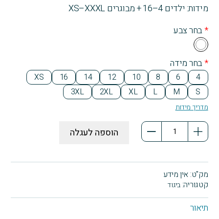
מידות: ילדים 4–16 + מבוגרים XS–XXXL
*
בחר צבע
Wh
ite
*
בחר מידה
XS
16
14
12
10
8
6
4
3XL
2XL
XL
L
M
S
מדריך מידות
כמות
הוספה לעגלה
של
חולצת
טריקו
שרוול
מק"ט:
אין מידע
קצר
קטגוריה:
ביגוד
INSPIRE
תיאור