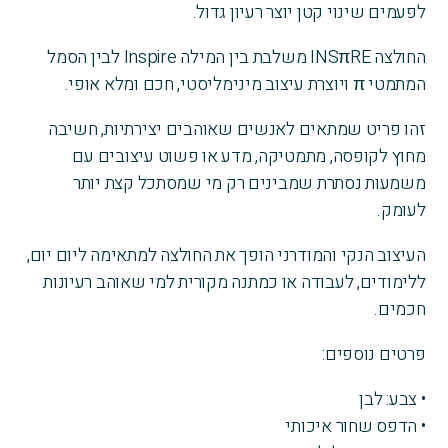
לפעמים שינוי קטן יוצר רעיון גדול.
החולצה INSπRE משלבת בין המילה Inspire לבין הסמל
המתמטי π ויוצרת עיצוב מינימליסטי, חכם ומלא אופי.
זהו פריט שמתאים לאנשים שאוהבים יצירתיות, חשיבה
מחוץ לקופסה, מתמטיקה, מדע או פשוט עיצובים עם
משמעות נסתרת שמבינים רק מי שמסתכל קצת יותר
לעומק.
העיצוב הנקי והמודרני הופך את החולצה למתאימה ליום יום,
ללימודים, לעבודה או כמתנה מקורית למי שאוהב רעיונות
חכמים.
פרטים נוספים:
• צבע: לבן
• הדפס שחור איכותי