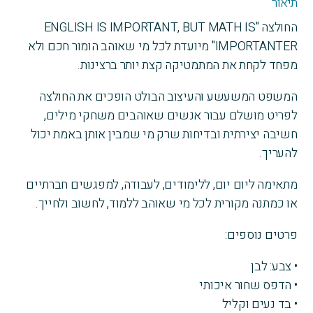
תיאור
importanter
החולצה "ENGLISH IS IMPORTANT, BUT MATH IS
IMPORTANTER" מיועדת לכל מי שאוהב הומור חכם ולא
מפחד לקחת את המתמטיקה קצת יותר ברצינות.
המשפט המשעשע והעיצוב הבולט הופכים את החולצה
לפריט מושלם עבור אנשים שאוהבים משחקי מילים,
חשיבה יצירתית ובדיחות שרק מי שמבין אותן באמת יכול
להעריך.
מתאימה ליום יום, ללימודים, לעבודה, למפגשים חברתיים
או כמתנה מקורית לכל מי שאוהב ללמוד, לחשוב ולחייך.
פרטים נוספים:
• צבע: לבן
• הדפס שחור איכותי
• בד נעים וקליל