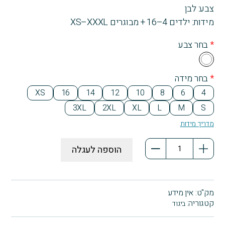
צבע: לבן
מידות: ילדים 4–16 + מבוגרים XS–XXXL
*
בחר צבע
Wh
ite
*
בחר מידה
XS
16
14
12
10
8
6
4
3XL
2XL
XL
L
M
S
מדריך מידות
כמות
הוספה לעגלה
של
חולצת
טריקו
שרוול
מק"ט:
אין מידע
קצר
קטגוריה:
ביגוד
Math
is