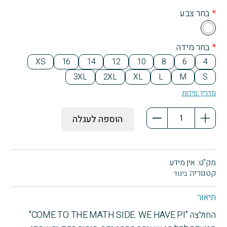
*
בחר צבע
Wh
ite
*
בחר מידה
XS
16
14
12
10
8
6
4
3XL
2XL
XL
L
M
S
מדריך מידות
כמות
הוספה לעגלה
של
חולצת
טריקו
שרוול
מק"ט:
אין מידע
קצר
קטגוריה:
ביגוד
We
Have
תיאור
Pi
החולצה "COME TO THE MATH SIDE. WE HAVE PI"
-