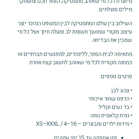
מיועדת לכל מי שאוהב מתמטיקה, הומור חכם ומשחקי
לבן
מילים מוצלחים.
השילוב בין עולם המתמטיקה לבין המשפט המוכר יוצר
עיצוב מקורי שמושך תשומת לב ומעלה חיוך אצל כל מי
שמבין את הבדיחה.
מתאימה לבית הספר, ללימודים, למפגשים חברתיים או
כמתנה מקורית לכל מי שאוהב לחשוב קצת אחרת.
פרטים נוספים:
• צבע: לבן
• הדפס שחור איכותי
• בד נעים וקליל
• גזרת קלאסית נוחה
• מידות ילדים ומבוגרים – XS–XXXL / 4–16
זמן אספקה עד 15 ימי עסקים